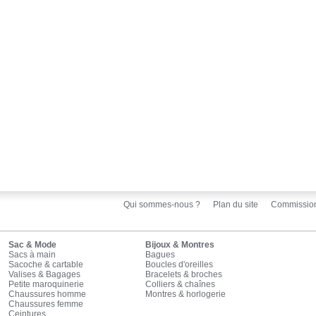
Qui sommes-nous ?
Plan du site
Commissio
Sac & Mode
Bijoux & Montres
Sacs à main
Bagues
Sacoche & cartable
Boucles d'oreilles
Valises & Bagages
Bracelets & broches
Petite maroquinerie
Colliers & chaînes
Chaussures homme
Montres & horlogerie
Chaussures femme
Ceintures