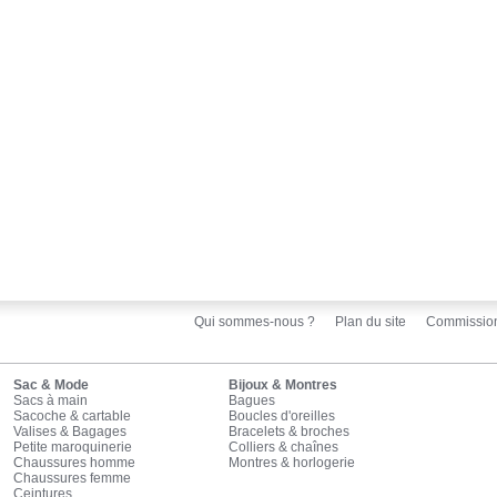
Qui sommes-nous ?
Plan du site
Commissio
Sac & Mode
Bijoux & Montres
Sacs à main
Bagues
Sacoche & cartable
Boucles d'oreilles
Valises & Bagages
Bracelets & broches
Petite maroquinerie
Colliers & chaînes
Chaussures homme
Montres & horlogerie
Chaussures femme
Ceintures