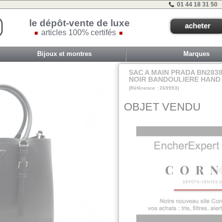
01 44 18 31 50
le dépôt-vente de luxe
acheter
articles 100% certifés
Bijoux et montres
Marques
SAC A MAIN PRADA BN283
NOIR BANDOULIERE HAND 
(Référence : 269993)
VIT TAB F - #40
OBJET VENDU