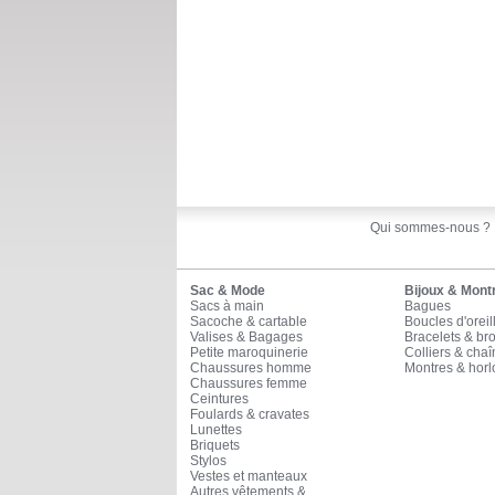
Qui sommes-nous ?
Sac & Mode
Bijoux & Mont
Sacs à main
Bagues
Sacoche & cartable
Boucles d'oreil
Valises & Bagages
Bracelets & br
Petite maroquinerie
Colliers & cha
Chaussures homme
Montres & horl
Chaussures femme
Ceintures
Foulards & cravates
Lunettes
Briquets
Stylos
Vestes et manteaux
Autres vêtements &