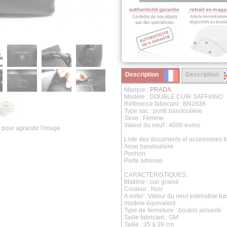
Description
Description
Marque :
PRADA
Modèle : DOUBLE CUIR SAFFIANO
Référence fabricant : BN2838
Type sac : porté bandoulière
Sexe : Femme
Valeur du neuf : 4000 euros
 pour agrandir l'image.
Liste des documents et accessoires fo
Anse bandoulière
Pochon
Porte adresse
CARACTERISTIQUES :
Matière : cuir grainé
Couleur : Noir
A noter : Valeur du neuf estimative b
modele équivalent
Type de fermeture : bouton aimanté
Taille fabricant : GM
Taille : 35 à 39 cm