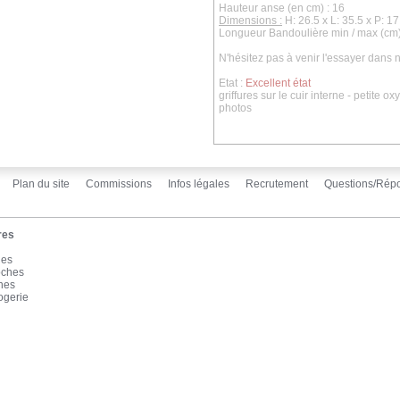
Hauteur anse (en cm) : 16
Dimensions :
H: 26.5 x L: 35.5 x P: 1
Longueur Bandoulière min / max (cm
N'hésitez pas à venir l'essayer dans
Etat :
Excellent état
griffures sur le cuir interne - petite ox
photos
Plan du site
Commissions
Infos légales
Recrutement
Questions/Rép
res
les
oches
înes
ogerie