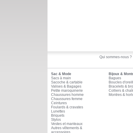
Qui sommes-nous ?
Sac & Mode
Bijoux & Mont
Sacs à main
Bagues
Sacoche & cartable
Boucles d'oreil
Valises & Bagages
Bracelets & br
Petite maroquinerie
Colliers & cha
Chaussures homme
Montres & horl
Chaussures femme
Ceintures
Foulards & cravates
Lunettes
Briquets
Stylos
Vestes et manteaux
Autres vêtements &
accessoires