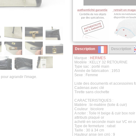
Description
Description
Marque :
HERMES
Modèle : KELLY 32 RETOURNE
Type sac : porté main
Année de fabrication : 1953
Sexe : Femme
 pour agrandir l'image.
Liste des documents et accessoires fo
Cadenas avec clé
Tirette sans clochette
CARACTERISTIQUES :
Matière : bi-matière (toile & cuir)
Couleur : bicolore
A noter : Toile H beige & cuir box noir
attributs plaqué or
acheté en seconde main sur VC en o
Type de fermeture : rabat
Taille : 30 à 34 cm
Hauteur anse (en cm) : 9