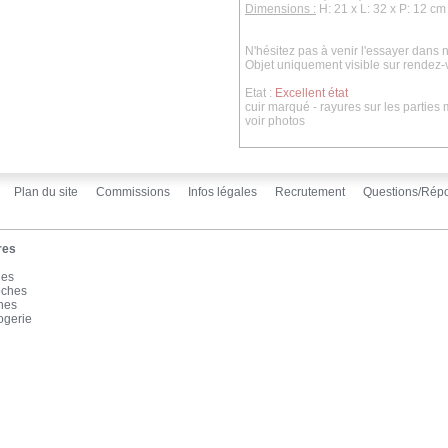
Dimensions :
H: 21 x L: 32 x P: 12 cm
N'hésitez pas à venir l'essayer dans
Objet uniquement visible sur rendez-
Etat :
Excellent état
cuir marqué - rayures sur les parties m
voir photos
Plan du site
Commissions
Infos légales
Recrutement
Questions/Rép
res
les
oches
înes
ogerie