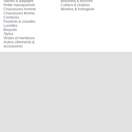
Valises & Bagages
Bracelets & broches
Petite maroquinerie
Colliers & chaînes
Chaussures homme
Montres & horlogerie
Chaussures femme
Ceintures
Foulards & cravates
Lunettes
Briquets
Stylos
Vestes et manteaux
Autres vêtements &
accessoires