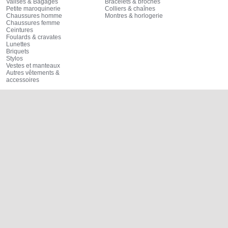
Valises & Bagages
Bracelets & broches
Petite maroquinerie
Colliers & chaînes
Chaussures homme
Montres & horlogerie
Chaussures femme
Ceintures
Foulards & cravates
Lunettes
Briquets
Stylos
Vestes et manteaux
Autres vêtements &
accessoires