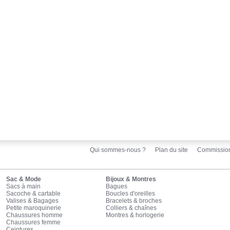
Qui sommes-nous ?
Plan du site
Commissio
Sac & Mode
Bijoux & Montres
Sacs à main
Bagues
Sacoche & cartable
Boucles d'oreilles
Valises & Bagages
Bracelets & broches
Petite maroquinerie
Colliers & chaînes
Chaussures homme
Montres & horlogerie
Chaussures femme
Ceintures