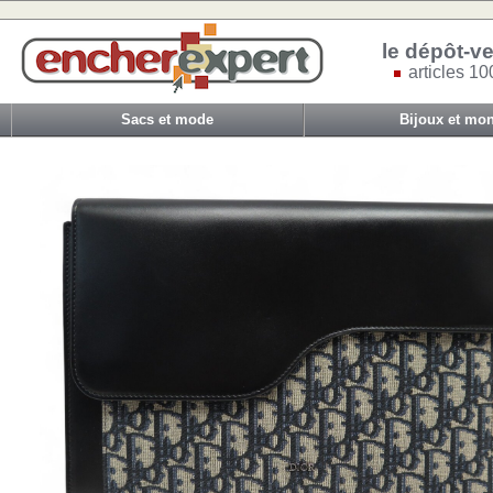
le dépôt-ve
articles 10
Sacs et mode
Bijoux et mon