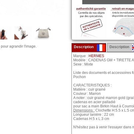
 pour agrandir l'image.
Description
Description
Marque :
HERMES
Modèle : CADENAS GM + TIRETTE
Sexe : Mixte
Liste des documents et accessoires fo
Pochon
CARACTERISTIQUES :
Matière : cuir grainé
Couleur : Marron
A noter : cuir grainé marron gold (grai
cadenas en acier palladié
pour sac a main Birkin Haut à Courro
Dimensions :
Clochette H:5.5 x L:5 c
Longueur lanière : 22 cm
Cadenas H:5 x L:3 cm
N'hésitez pas à venir l'essayer dans