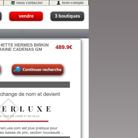
nous contacter
mon compte
vendre
3 boutiques
HETTE HERMES BIRKIN
489.9€
GRAINE CADENAS GM
08 (A0-3)