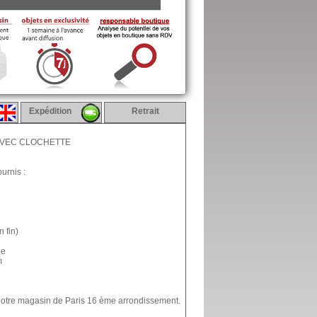
Expédition
Retrait
 AVEC CLOCHETTE
urnis :
n fin)
ie
m
 notre magasin de Paris 16 ème arrondissement.