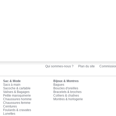
Qui sommes-nous ?
Plan du site
Commissio
Sac & Mode
Bijoux & Montres
Sacs à main
Bagues
Sacoche & cartable
Boucles d'oreilles
Valises & Bagages
Bracelets & broches
Petite maroquinerie
Colliers & chaînes
Chaussures homme
Montres & horlogerie
Chaussures femme
Ceintures
Foulards & cravates
Lunettes