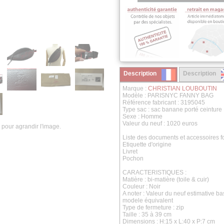
Description
Description
Marque :
CHRISTIAN LOUBOUTIN
Modèle : PARISNYC FANNY BAG
Référence fabricant : 3195045
Type sac : sac banane porté ceinture
Sexe : Homme
Valeur du neuf : 1020 euros
 pour agrandir l'image.
Liste des documents et accessoires fo
Etiquette d'origine
Livret
Pochon
CARACTERISTIQUES :
Matière : bi-matière (toile & cuir)
Couleur : Noir
A noter : Valeur du neuf estimative b
modele équivalent
Type de fermeture : zip
Taille : 35 à 39 cm
Dimensions :
H:15 x L:40 x P:7 cm