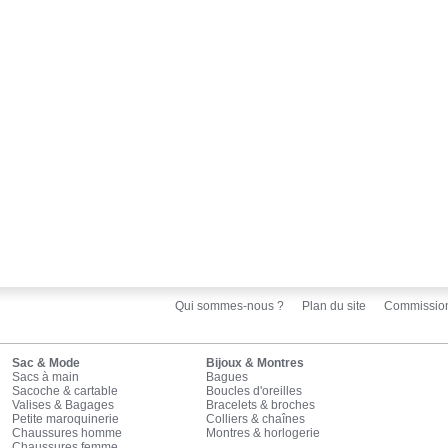
Qui sommes-nous ?
Plan du site
Commissio
Sac & Mode
Bijoux & Montres
Sacs à main
Bagues
Sacoche & cartable
Boucles d'oreilles
Valises & Bagages
Bracelets & broches
Petite maroquinerie
Colliers & chaînes
Chaussures homme
Montres & horlogerie
Chaussures femme