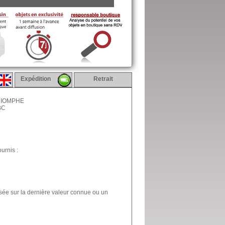
Expédition
Retrait
TRIOMPHE
BC
urnis :
asée sur la dernière valeur connue ou un