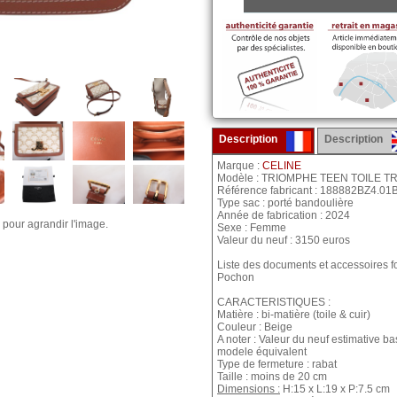
Description
Description
Marque :
CELINE
Modèle : TRIOMPHE TEEN TOILE 
Référence fabricant : 188882BZ4.01
Type sac : porté bandoulière
Année de fabrication : 2024
 pour agrandir l'image.
Sexe : Femme
Valeur du neuf : 3150 euros
Liste des documents et accessoires fo
Pochon
CARACTERISTIQUES :
Matière : bi-matière (toile & cuir)
Couleur : Beige
A noter : Valeur du neuf estimative b
modele équivalent
Type de fermeture : rabat
Taille : moins de 20 cm
Dimensions :
H:15 x L:19 x P:7.5 cm