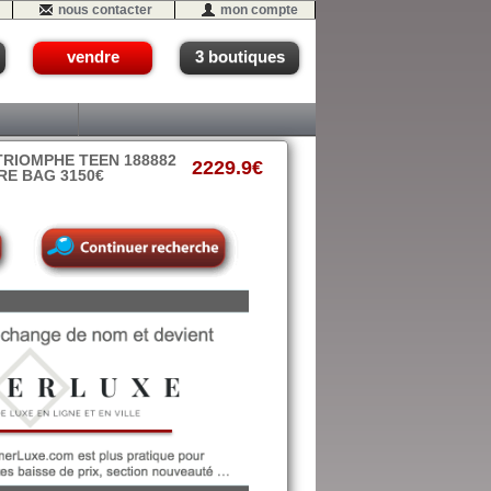
nous contacter
mon compte
vendre
3 boutiques
TRIOMPHE TEEN 188882
2229.9€
RE BAG 3150€
- #01