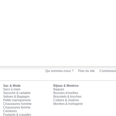
Qui sommes-nous ?
Plan du site
Commissio
Sac & Mode
Bijoux & Montres
Sacs à main
Bagues
Sacoche & cartable
Boucles d'oreilles
Valises & Bagages
Bracelets & broches
Petite maroquinerie
Colliers & chaînes
Chaussures homme
Montres & horlogerie
Chaussures femme
Ceintures
Foulards & cravates