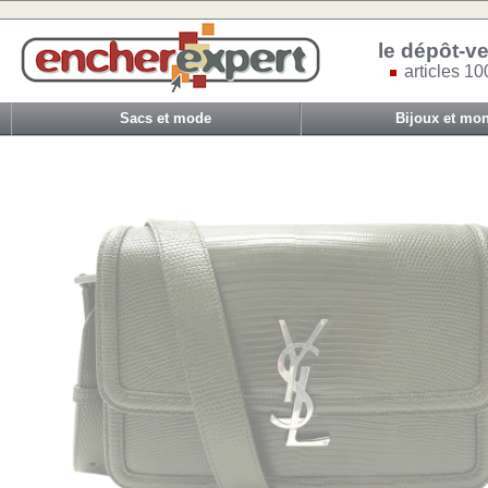
le dépôt-ve
articles 10
Sacs et mode
Bijoux et mon