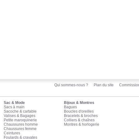
Qui sommes-nous ?
Plan du site
Commissio
Sac & Mode
Bijoux & Montres
Sacs à main
Bagues
Sacoche & cartable
Boucles d'oreilles
Valises & Bagages
Bracelets & broches
Petite maroquinerie
Colliers & chaînes
Chaussures homme
Montres & horlogerie
Chaussures femme
Ceintures
Foulards & cravates