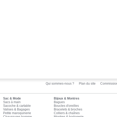
Qui sommes-nous ?
Plan du site
Commissio
Sac & Mode
Bijoux & Montres
Sacs à main
Bagues
Sacoche & cartable
Boucles d'oreilles
Valises & Bagages
Bracelets & broches
Petite maroquinerie
Colliers & chaînes
Chaussures homme
Montres & horlogerie