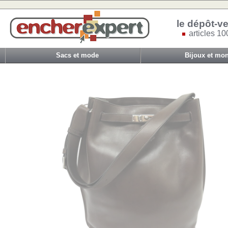
le dépôt-ve
articles 10
Sacs et mode
Bijoux et mon