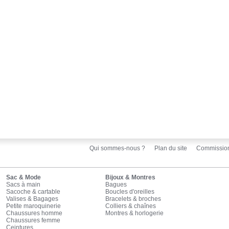
Qui sommes-nous ?
Plan du site
Commissio
Sac & Mode
Bijoux & Montres
Sacs à main
Bagues
Sacoche & cartable
Boucles d'oreilles
Valises & Bagages
Bracelets & broches
Petite maroquinerie
Colliers & chaînes
Chaussures homme
Montres & horlogerie
Chaussures femme
Ceintures