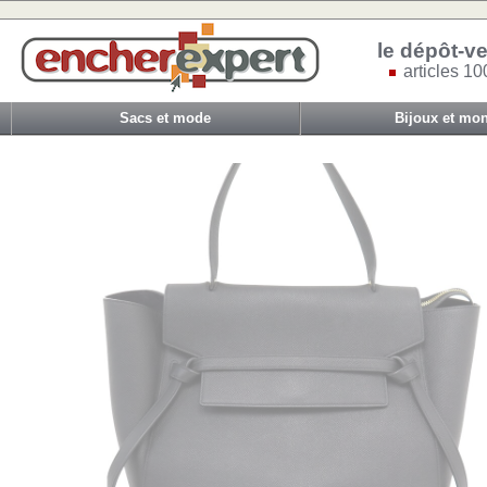
le dépôt-ve
articles 10
Sacs et mode
Bijoux et mon