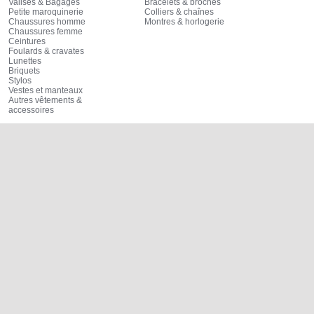
Valises & Bagages
Bracelets & broches
Petite maroquinerie
Colliers & chaînes
Chaussures homme
Montres & horlogerie
Chaussures femme
Ceintures
Foulards & cravates
Lunettes
Briquets
Stylos
Vestes et manteaux
Autres vêtements &
accessoires