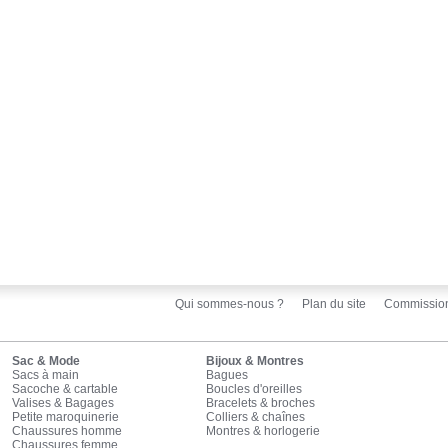
Qui sommes-nous ?
Plan du site
Commissio
Sac & Mode
Bijoux & Montres
Sacs à main
Bagues
Sacoche & cartable
Boucles d'oreilles
Valises & Bagages
Bracelets & broches
Petite maroquinerie
Colliers & chaînes
Chaussures homme
Montres & horlogerie
Chaussures femme