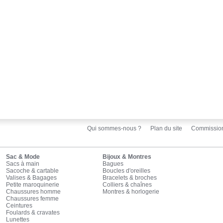
Qui sommes-nous ?
Plan du site
Commissio
Sac & Mode
Bijoux & Montres
Sacs à main
Bagues
Sacoche & cartable
Boucles d'oreilles
Valises & Bagages
Bracelets & broches
Petite maroquinerie
Colliers & chaînes
Chaussures homme
Montres & horlogerie
Chaussures femme
Ceintures
Foulards & cravates
Lunettes