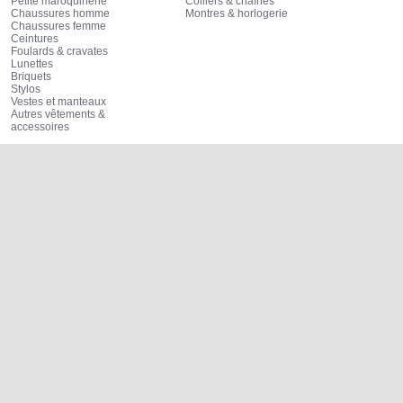
Petite maroquinerie
Colliers & chaînes
Chaussures homme
Montres & horlogerie
Chaussures femme
Ceintures
Foulards & cravates
Lunettes
Briquets
Stylos
Vestes et manteaux
Autres vêtements &
accessoires