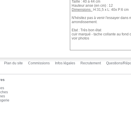
Taille : 40 à 44 cm
Hauteur anse (en cm) : 12
Dimensions :
H:31,5 x L: 40x P:6 cm
N'hésitez pas à venir l'essayer dan
arrondissement.
Etat :
Très bon état
cuir marqué - tache collante au fond 
voir photos
Plan du site
Commissions
Infos légales
Recrutement
Questions/Rép
res
les
oches
înes
ogerie