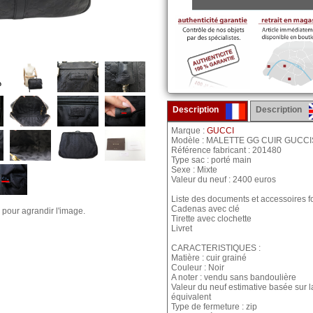
Description
Description
Marque :
GUCCI
Modèle : MALETTE GG CUIR GUCC
Référence fabricant : 201480
Type sac : porté main
Sexe : Mixte
Valeur du neuf : 2400 euros
Liste des documents et accessoires fo
Cadenas avec clé
 pour agrandir l'image.
Tirette avec clochette
Livret
CARACTERISTIQUES :
Matière : cuir grainé
Couleur : Noir
A noter : vendu sans bandoulière
Valeur du neuf estimative basée sur 
équivalent
Type de fermeture : zip