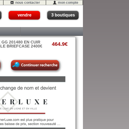
nous contacter
mon compte
vendre
3 boutiques
GG 201480 EN CUIR
464.9€
LE BRIEFCASE 2400€
09