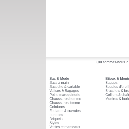
Qui sommes-nous ?
Sac & Mode
Bijoux & Mont
Sacs à main
Bagues
Sacoche & cartable
Boucles d'oreil
Valises & Bagages
Bracelets & br
Petite maroquinerie
Colliers & cha
Chaussures homme
Montres & horl
Chaussures femme
Ceintures
Foulards & cravates
Lunettes
Briquets
Stylos
Vestes et manteaux