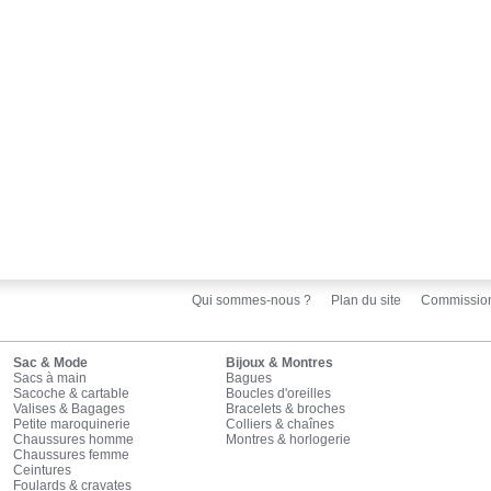
Qui sommes-nous ?
Plan du site
Commissio
Sac & Mode
Bijoux & Montres
Sacs à main
Bagues
Sacoche & cartable
Boucles d'oreilles
Valises & Bagages
Bracelets & broches
Petite maroquinerie
Colliers & chaînes
Chaussures homme
Montres & horlogerie
Chaussures femme
Ceintures
Foulards & cravates