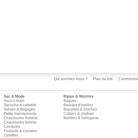
Qui sommes-nous ?
Plan du site
Commissio
Sac & Mode
Bijoux & Montres
Sacs à main
Bagues
Sacoche & cartable
Boucles d'oreilles
Valises & Bagages
Bracelets & broches
Petite maroquinerie
Colliers & chaînes
Chaussures homme
Montres & horlogerie
Chaussures femme
Ceintures
Foulards & cravates
Lunettes