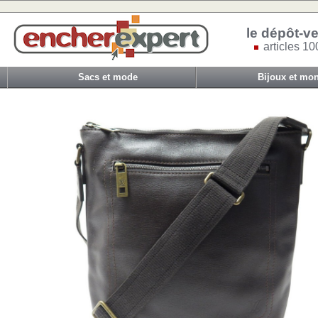
le dépôt-ve
articles 10
Sacs et mode
Bijoux et mon