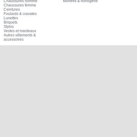
Chaussures homme
Montres & horlogerie
Chaussures femme
Ceintures
Foulards & cravates
Lunettes
Briquets
Stylos
Vestes et manteaux
Autres vêtements &
accessoires