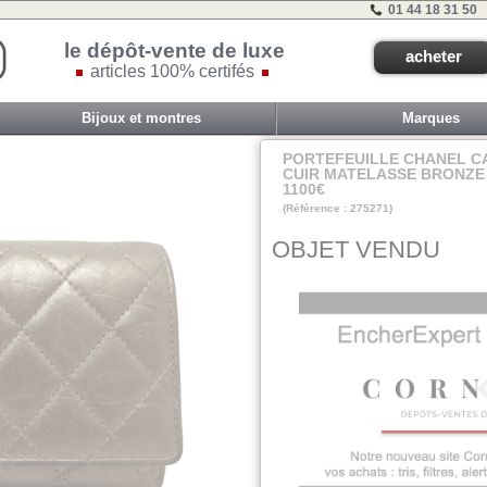
01 44 18 31 50
le dépôt-vente de luxe
acheter
articles 100% certifés
Bijoux et montres
Marques
PORTEFEUILLE CHANEL C
CUIR MATELASSE BRONZE
1100€
(Référence : 275271)
VIT G - ET 2A - #
OBJET VENDU