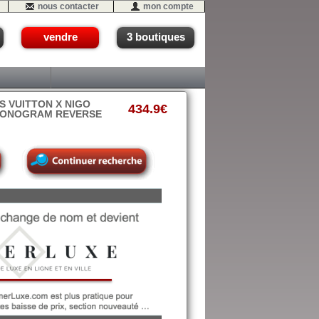
nous contacter
mon compte
vendre
3 boutiques
S VUITTON X NIGO
434.9€
 MONOGRAM REVERSE
06 (P2-N13b)