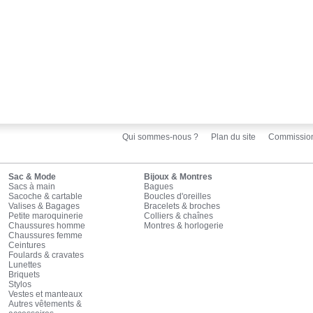
Qui sommes-nous ?
Plan du site
Commissio
Sac & Mode
Bijoux & Montres
Sacs à main
Bagues
Sacoche & cartable
Boucles d'oreilles
Valises & Bagages
Bracelets & broches
Petite maroquinerie
Colliers & chaînes
Chaussures homme
Montres & horlogerie
Chaussures femme
Ceintures
Foulards & cravates
Lunettes
Briquets
Stylos
Vestes et manteaux
Autres vêtements &