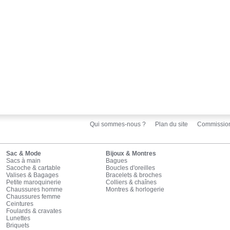
Qui sommes-nous ?
Plan du site
Commissio
Sac & Mode
Bijoux & Montres
Sacs à main
Bagues
Sacoche & cartable
Boucles d'oreilles
Valises & Bagages
Bracelets & broches
Petite maroquinerie
Colliers & chaînes
Chaussures homme
Montres & horlogerie
Chaussures femme
Ceintures
Foulards & cravates
Lunettes
Briquets