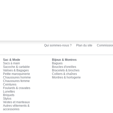
Qui sommes-nous ?
Plan du site
Commissio
Sac & Mode
Bijoux & Montres
Sacs à main
Bagues
Sacoche & cartable
Boucles d'oreilles
Valises & Bagages
Bracelets & broches
Petite maroquinerie
Colliers & chaînes
Chaussures homme
Montres & horlogerie
Chaussures femme
Ceintures
Foulards & cravates
Lunettes
Briquets
Stylos
Vestes et manteaux
Autres vêtements &
accessoires