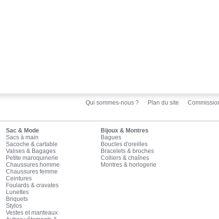
Qui sommes-nous ?
Plan du site
Commissio
Sac & Mode
Bijoux & Montres
Sacs à main
Bagues
Sacoche & cartable
Boucles d'oreilles
Valises & Bagages
Bracelets & broches
Petite maroquinerie
Colliers & chaînes
Chaussures homme
Montres & horlogerie
Chaussures femme
Ceintures
Foulards & cravates
Lunettes
Briquets
Stylos
Vestes et manteaux