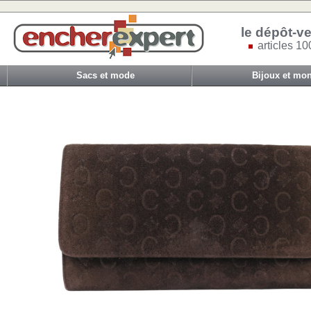
le dépôt-ve
articles 10
Sacs et mode
Bijoux et mon