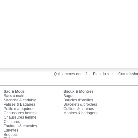
Qui sommes-nous ?
Plan du site
Commissio
Sac & Mode
Bijoux & Montres
Sacs à main
Bagues
Sacoche & cartable
Boucles d'oreilles
Valises & Bagages
Bracelets & broches
Petite maroquinerie
Colliers & chaînes
Chaussures homme
Montres & horlogerie
Chaussures femme
Ceintures
Foulards & cravates
Lunettes
Briquets