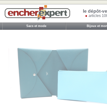
le dépôt-ve
articles 10
Sacs et mode
Bijoux et mon