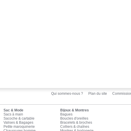
Qui sommes-nous ?
Plan du site
Commissio
Sac & Mode
Bijoux & Montres
Sacs à main
Bagues
Sacoche & cartable
Boucles d'oreilles
Valises & Bagages
Bracelets & broches
Petite maroquinerie
Colliers & chaînes
Chaussures homme
Montres & horlogerie