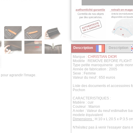
Description
Description
Marque :
CHRISTIAN DIOR
Modèle : REMOVE BEFORE FLIGHT
Type petite maroquinerie : porte mon
Année de fabrication : 2005
Sexe : Femme
 pour agrandir l'image.
Valeur du neuf : 650 euros
Liste des documents et accessoires fo
Pochon
CARACTERISTIQUES :
Matière : cuir
Couleur : Marron
A noter : Valeur du neuf estimative b
modele équivalent
Dimensions :
H:10 x L:20.5 x P:3.5 c
N'hésitez pas à venir l'essayer dans