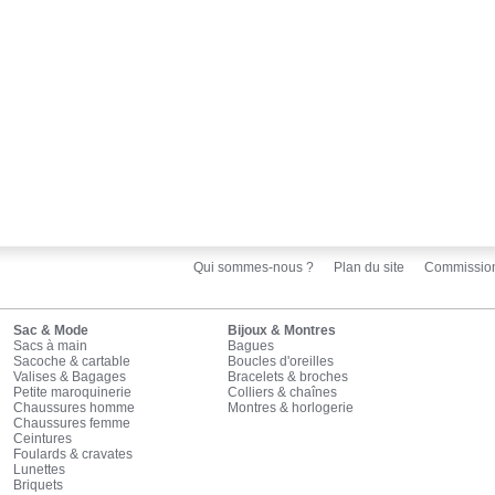
Qui sommes-nous ?
Plan du site
Commissio
Sac & Mode
Bijoux & Montres
Sacs à main
Bagues
Sacoche & cartable
Boucles d'oreilles
Valises & Bagages
Bracelets & broches
Petite maroquinerie
Colliers & chaînes
Chaussures homme
Montres & horlogerie
Chaussures femme
Ceintures
Foulards & cravates
Lunettes
Briquets