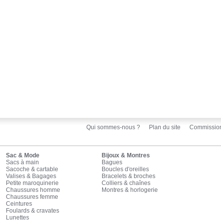
Qui sommes-nous ?
Plan du site
Commissio
Sac & Mode
Bijoux & Montres
Sacs à main
Bagues
Sacoche & cartable
Boucles d'oreilles
Valises & Bagages
Bracelets & broches
Petite maroquinerie
Colliers & chaînes
Chaussures homme
Montres & horlogerie
Chaussures femme
Ceintures
Foulards & cravates
Lunettes