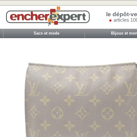
le dépôt-ve
articles 10
Sacs et mode
Bijoux et mon