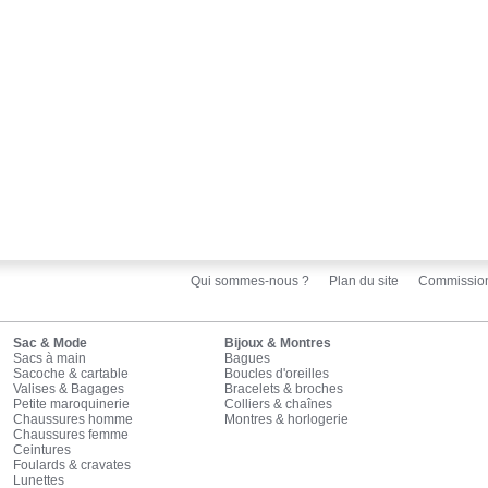
Qui sommes-nous ?
Plan du site
Commissio
Sac & Mode
Bijoux & Montres
Sacs à main
Bagues
Sacoche & cartable
Boucles d'oreilles
Valises & Bagages
Bracelets & broches
Petite maroquinerie
Colliers & chaînes
Chaussures homme
Montres & horlogerie
Chaussures femme
Ceintures
Foulards & cravates
Lunettes