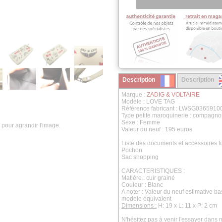
Description
Description
Marque :
ZADIG & VOLTAIRE
Modèle : LOVE TAG
Référence fabricant : LWSG0365910
Type petite maroquinerie : compagn
Sexe : Femme
 pour agrandir l'image.
Valeur du neuf : 195 euros
Liste des documents et accessoires fo
Pochon
Sac shopping
CARACTERISTIQUES :
Matière : cuir grainé
Couleur : Blanc
A noter : Valeur du neuf estimative b
modele équivalent
Dimensions :
H: 19 x L: 11 x P: 2 cm
N'hésitez pas à venir l'essayer dans