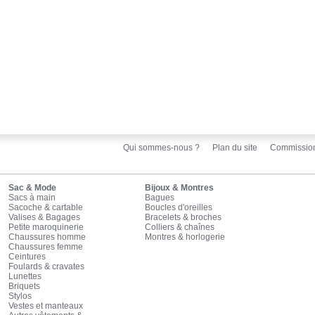
Qui sommes-nous ?
Plan du site
Commissio
Sac & Mode
Bijoux & Montres
Sacs à main
Bagues
Sacoche & cartable
Boucles d'oreilles
Valises & Bagages
Bracelets & broches
Petite maroquinerie
Colliers & chaînes
Chaussures homme
Montres & horlogerie
Chaussures femme
Ceintures
Foulards & cravates
Lunettes
Briquets
Stylos
Vestes et manteaux