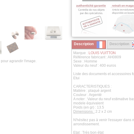
Description
Description
Marque :
LOUIS VUITTON
Référence fabricant : AH0809
 pour agrandir l'image.
Sexe : Homme
Valeur du neuf : 400 euros
Liste des documents et accessoires fo
Etui
CARACTERISTIQUES :
Matière : plaqué argent
Couleur : Argenté
A noter : Valeur du neuf estimative b
modele équivalent
Poids (en gr) : 13.5
Dimensions :
2.2 x 2 cm
N'hésitez pas à venir l'essayer dan
arrondissement.
Etat :
Très bon état