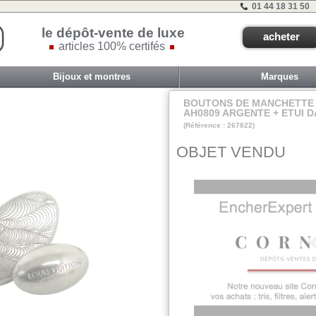
01 44 18 31 50
le dépôt-vente de luxe
acheter
articles 100% certifés
Bijoux et montres
Marques
BOUTONS DE MANCHETTE 
AH0809 ARGENTE + ETUI D
(Référence : 267822)
VIT C - ET 2B - #
OBJET VENDU