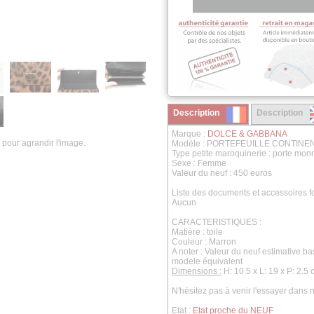
Description
Description
Marque :
DOLCE & GABBANA
 pour agrandir l'image.
Modèle : PORTEFEUILLE CONTIN
Type petite maroquinerie : porte mon
Sexe : Femme
Valeur du neuf : 450 euros
Liste des documents et accessoires fo
Aucun
CARACTERISTIQUES :
Matière : toile
Couleur : Marron
A noter : Valeur du neuf estimative b
modele équivalent
Dimensions :
H: 10.5 x L: 19 x P: 2.5
N'hésitez pas à venir l'essayer dans
Etat :
Etat proche du NEUF