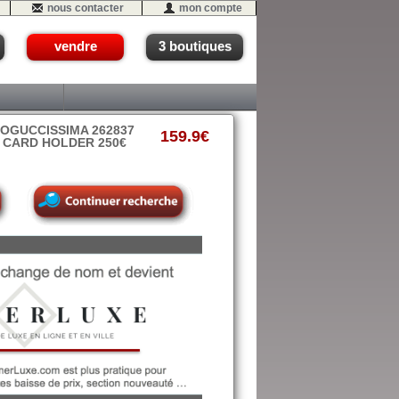
nous contacter
mon compte
vendre
3 boutiques
OGUCCISSIMA 262837
159.9€
CARD HOLDER 250€
17