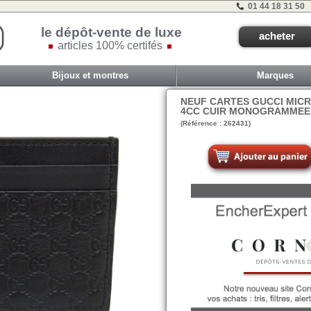
01 44 18 31 50
le dépôt-vente de luxe
acheter
articles 100% certifés
Bijoux et montres
Marques
NEUF CARTES GUCCI MICR
4CC CUIR MONOGRAMMEE 
(Référence : 262431)
VIT E - ET 1C - #