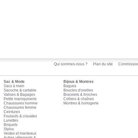
Qui sommes-nous ?
Plan du site
Commissio
Sac & Mode
Bijoux & Montres
Sacs à main
Bagues
Sacoche & cartable
Boucles d'oreilles
Valises & Bagages
Bracelets & broches
Petite maroquinerie
Colliers & chaînes
Chaussures homme
Montres & horlogerie
Chaussures femme
Ceintures
Foulards & cravates
Lunettes
Briquets
Stylos
Vestes et manteaux
Autres vêtements &