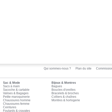
Qui sommes-nous ?
Plan du site
Commissio
Sac & Mode
Bijoux & Montres
Sacs à main
Bagues
Sacoche & cartable
Boucles d'oreilles
Valises & Bagages
Bracelets & broches
Petite maroquinerie
Colliers & chaînes
Chaussures homme
Montres & horlogerie
Chaussures femme
Ceintures
Foulards & cravates