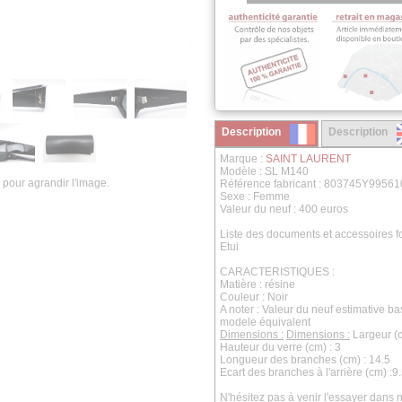
Description
Description
Marque :
SAINT LAURENT
Modèle : SL M140
 pour agrandir l'image.
Référence fabricant : 803745Y9956
Sexe : Femme
Valeur du neuf : 400 euros
Liste des documents et accessoires fo
Etui
CARACTERISTIQUES :
Matière : résine
Couleur : Noir
A noter : Valeur du neuf estimative b
modele équivalent
Dimensions :
Dimensions :
Largeur (c
Hauteur du verre (cm) : 3
Longueur des branches (cm) : 14.5
Ecart des branches à l'arrière (cm) :9
N'hésitez pas à venir l'essayer dans