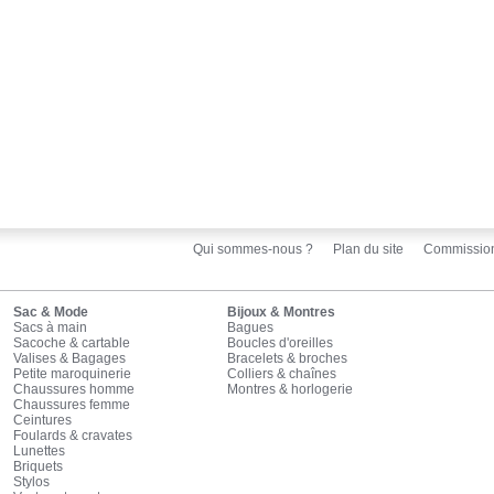
Qui sommes-nous ?
Plan du site
Commissio
Sac & Mode
Bijoux & Montres
Sacs à main
Bagues
Sacoche & cartable
Boucles d'oreilles
Valises & Bagages
Bracelets & broches
Petite maroquinerie
Colliers & chaînes
Chaussures homme
Montres & horlogerie
Chaussures femme
Ceintures
Foulards & cravates
Lunettes
Briquets
Stylos