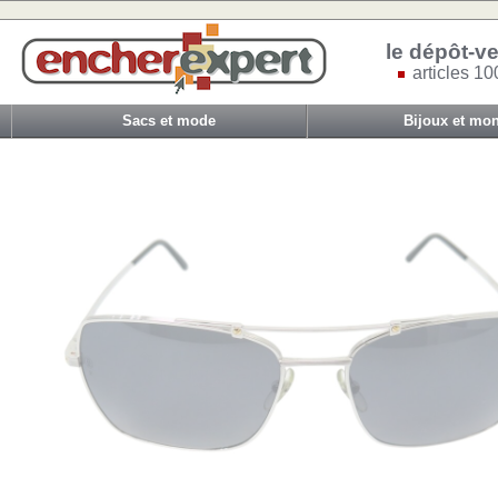
le dépôt-ve
articles 10
Sacs et mode
Bijoux et mon