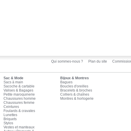
Qui sommes-nous ?
Plan du site
Commissio
Sac & Mode
Bijoux & Montres
Sacs à main
Bagues
Sacoche & cartable
Boucles d'oreilles
Valises & Bagages
Bracelets & broches
Petite maroquinerie
Colliers & chaînes
Chaussures homme
Montres & horlogerie
Chaussures femme
Ceintures
Foulards & cravates
Lunettes
Briquets
Stylos
Vestes et manteaux