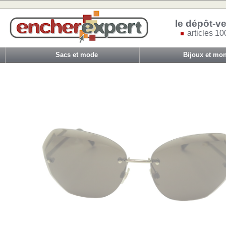
le dépôt-ve
articles 10
Sacs et mode
Bijoux et mon