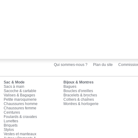
Qui sommes-nous ?
Plan du site
Commissio
Sac & Mode
Bijoux & Montres
Sacs à main
Bagues
Sacoche & cartable
Boucles d'oreilles
Valises & Bagages
Bracelets & broches
Petite maroquinerie
Colliers & chaînes
Chaussures homme
Montres & horlogerie
Chaussures femme
Ceintures
Foulards & cravates
Lunettes
Briquets
Stylos
Vestes et manteaux