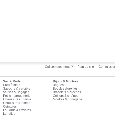
Qui sommes-nous ?
Plan du site
Commissio
Sac & Mode
Bijoux & Montres
Sacs à main
Bagues
Sacoche & cartable
Boucles d'oreilles
Valises & Bagages
Bracelets & broches
Petite maroquinerie
Colliers & chaînes
Chaussures homme
Montres & horlogerie
Chaussures femme
Ceintures
Foulards & cravates
Lunettes