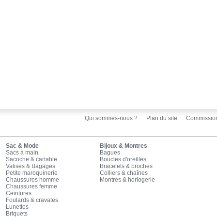
Qui sommes-nous ?
Plan du site
Commissio
Sac & Mode
Bijoux & Montres
Sacs à main
Bagues
Sacoche & cartable
Boucles d'oreilles
Valises & Bagages
Bracelets & broches
Petite maroquinerie
Colliers & chaînes
Chaussures homme
Montres & horlogerie
Chaussures femme
Ceintures
Foulards & cravates
Lunettes
Briquets