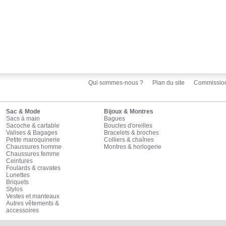
Qui sommes-nous ?
Plan du site
Commissio
Sac & Mode
Bijoux & Montres
Sacs à main
Bagues
Sacoche & cartable
Boucles d'oreilles
Valises & Bagages
Bracelets & broches
Petite maroquinerie
Colliers & chaînes
Chaussures homme
Montres & horlogerie
Chaussures femme
Ceintures
Foulards & cravates
Lunettes
Briquets
Stylos
Vestes et manteaux
Autres vêtements &
accessoires